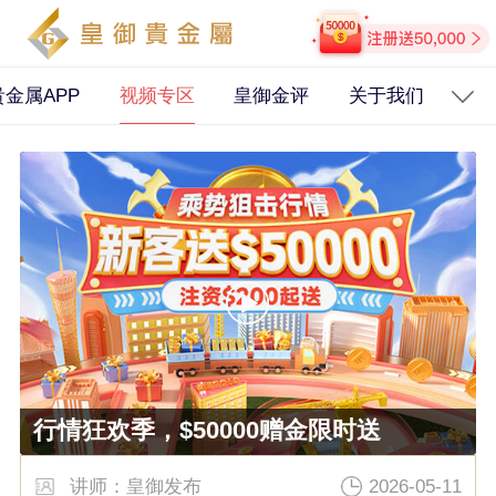
金属APP
视频专区
皇御金评
关于我们
公
行情狂欢季，$50000赠金限时送
讲师：皇御发布
2026-05-11