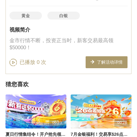
黄金
白银
视频简介
金市行情不断，投资正当时，新客交易最高领
$50000！
已播放
0
次
了解活动详情
猜您喜欢
00:33
00:28
夏日行情集结令！开户抢先领$50000赠金
7月金银福利！交易享$26点差回赠