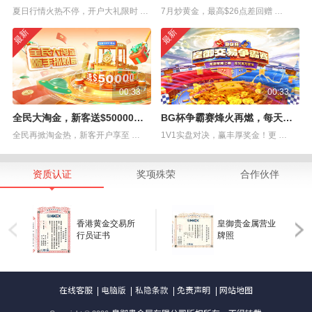
夏日行情火热不停，开户大礼限时 …
7月炒黄金，最高$26点差回赠 …
最新
最新
00:33
00:33
全民大淘金，新客送$50000赠金
BG杯争霸赛烽火再燃，每天赢奖金！
全民再掀淘金热，新客开户享至 …
1V1实盘对决，赢丰厚奖金！更 …
资质认证
奖项殊荣
合作伙伴
香港黄金交易所
皇御贵金属营业
行员证书
牌照