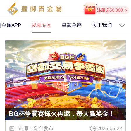
金属APP
视频专区
皇御金评
关于我们
公
BG杯争霸赛烽火再燃，每天赢奖金！
讲师：皇御发布
2026-06-22