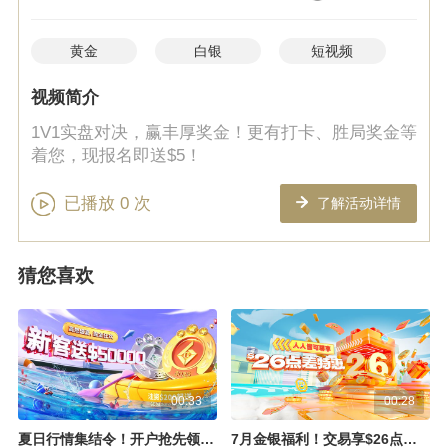
黄金
白银
短视频
视频简介
1V1实盘对决，赢丰厚奖金！更有打卡、胜局奖金等
着您，现报名即送$5！
已播放
0
次
了解活动详情
猜您喜欢
00:33
00:28
夏日行情集结令！开户抢先领$50000赠金
7月金银福利！交易享$26点差回赠