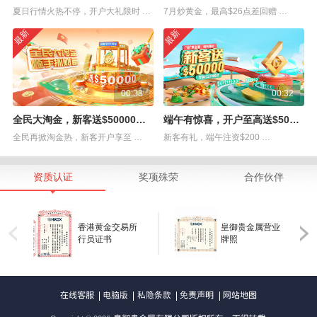
夏日行情火热不停，开户大礼限时 …
7月炒黄金，最高$26点差回赠 …
最新
最新
00:33
00:32
全民大淘金，新客送$50000赠金
端午有惊喜，开户至高送$50000赠金
全民再掀淘金热，新客开户享至 …
新客有礼，端午注资$200 …
资质认证
奖项殊荣
合作伙伴
香港黄金交易所
皇御贵金属营业
行员证书
牌照