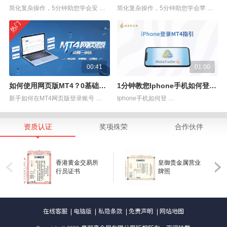
简化复杂操作，5分钟助您学会安 …
简化复杂操作，5分钟助您学会苹 …
热门
00:41
01:00
如何使用网页版MT4？0基础一看就会！
1分钟教您Iphone手机如何登录MT4
新手如何在MT4网页版登录账号 …
Iphone手机如何登 …
资质认证
奖项殊荣
合作伙伴
香港黄金交易所
皇御贵金属营业
行员证书
牌照